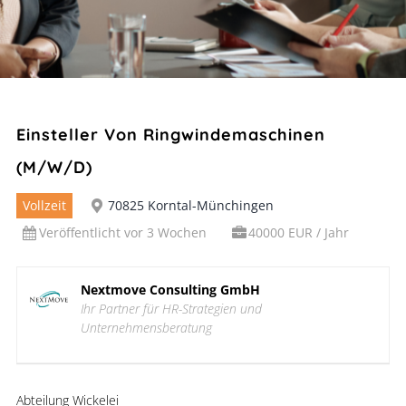
Einsteller Von Ringwindemaschinen
(m/w/d)
Vollzeit
70825 Korntal-Münchingen
Veröffentlicht vor 3 Wochen
40000 EUR / Jahr
Nextmove Consulting GmbH
Ihr Partner für HR-Strategien und
Unternehmensberatung
Abteilung Wickelei