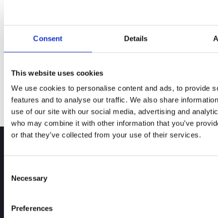
You can share this story by using your social accounts:
Consent
Details
A
This website uses cookies
We use cookies to personalise content and ads, to provide s
features and to analyse our traffic. We also share informatio
use of our site with our social media, advertising and analyti
who may combine it with other information that you’ve provi
or that they’ve collected from your use of their services.
Kontakt Info
Consent
Necessary
Selection
Address:
71 Urbanstraße.,10967 Berlin, Germany
Phone:
+49 (0) 162 – 9688219
E-Mail:
info@nextmove-jobs.de
Preferences