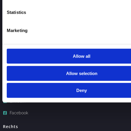
Geschäftsführer:
Marcin Wiercioch
Statistics
Sitz:
Amstgericht Charlottenburg, HRB 240176 B
Marketing
USt-IdNr.:
DE352378061
Weiter Link
Allow all
Home
Allow selection
Über uns
Kontakt
Deny
Linkedin
Facebook
Rechts