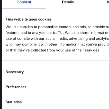
Consent
Details
A
USt-IdNr.:
DE352378061
This website uses cookies
Weiter Link
We use cookies to personalise content and ads, to provide s
Home
features and to analyse our traffic. We also share informatio
use of our site with our social media, advertising and analyti
Über uns
who may combine it with other information that you’ve provi
or that they’ve collected from your use of their services.
Kontakt
Linkedin
Consent
Facebook
Necessary
Selection
Rechts
Preferences
Impressum
Statistics
Datenschutzklärung