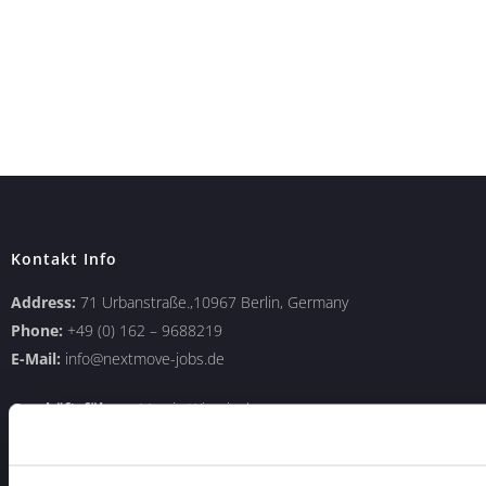
Kontakt Info
Address:
71 Urbanstraße.,10967 Berlin, Germany
Phone:
+49 (0) 162 – 9688219
E-Mail:
info@nextmove-jobs.de
Geschäftsführer:
Marcin Wiercioch
Sitz:
Amstgericht Charlottenburg, HRB 240176 B