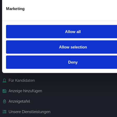
AGB
Marketing
Widerrufsbelehrung
Nutzungsbedingungen
Allow all
Haftungsausschluss
Cookie-Richtlinie
Allow selection
Jobs Link
Deny
Für Unternehmer
Für Kandidaten
Anzeige hinzufügen
Anzeigetafel
Unsere Dienstleistungen