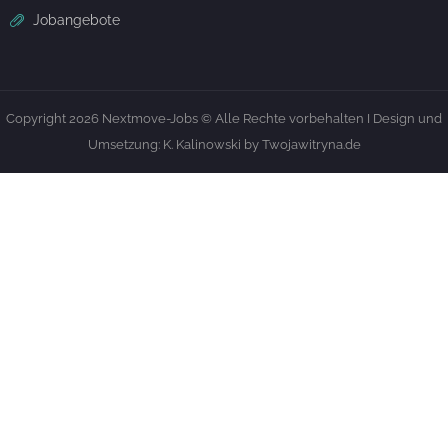
Jobangebote
Copyright 2026 Nextmove-Jobs © Alle Rechte vorbehalten I Design und
Umsetzung: K. Kalinowski by Twojawitryna.de